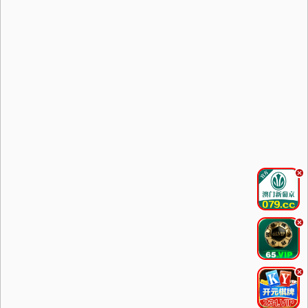
.
.
.