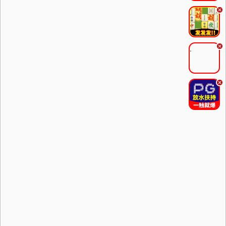
.
.
.